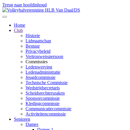
Terug naar hoofdinhoud
Home
Club
Historie
Lidmaatschap
Bestuur
Privacybeleid
Vertrouwenspersoon
Commissies
Ledenwerving
Ledenadministratie
Jeugdcommissie
Technische Commissie
Wedstrijdsecretaris
Scheidsrechterszaken
Sponsorcommissie
Kledingcommissie
Communicatiecommissie
Activiteitencommissie
Senioren
Dames
Dames 1