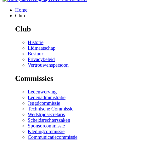
Home
Club
Club
Historie
Lidmaatschap
Bestuur
Privacybeleid
Vertrouwenspersoon
Commissies
Ledenwerving
Ledenadministratie
Jeugdcommissie
Technische Commissie
Wedstrijdsecretaris
Scheidsrechterszaken
Sponsorcommissie
Kledingcommissie
Communicatiecommissie