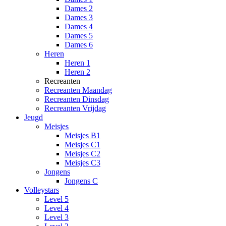
Dames 2
Dames 3
Dames 4
Dames 5
Dames 6
Heren
Heren 1
Heren 2
Recreanten
Recreanten Maandag
Recreanten Dinsdag
Recreanten Vrijdag
Jeugd
Meisjes
Meisjes B1
Meisjes C1
Meisjes C2
Meisjes C3
Jongens
Jongens C
Volleystars
Level 5
Level 4
Level 3